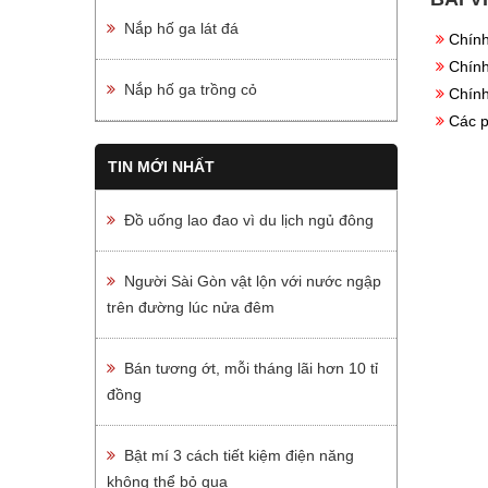
Nắp hố ga lát đá
Chính
Chính
Nắp hố ga trồng cỏ
Chính
Các p
TIN MỚI NHẤT
Đồ uống lao đao vì du lịch ngủ đông
Người Sài Gòn vật lộn với nước ngập
trên đường lúc nửa đêm
Bán tương ớt, mỗi tháng lãi hơn 10 tỉ
đồng
Bật mí 3 cách tiết kiệm điện năng
không thể bỏ qua