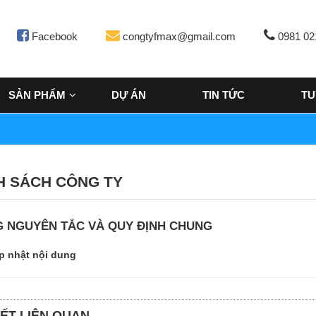
Facebook
congtyfmax@gmail.com
0981 02
SẢN PHẨM
DỰ ÁN
TIN TỨC
TU
H SÁCH CÔNG TY
 NGUYÊN TẮC VÀ QUY ĐỊNH CHUNG
p nhật nội dung
IẾT LIÊN QUAN