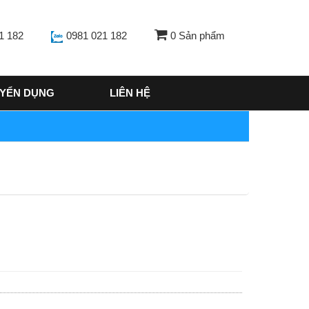
1 182
0981 021 182
0
Sản phẩm
YỂN DỤNG
LIÊN HỆ