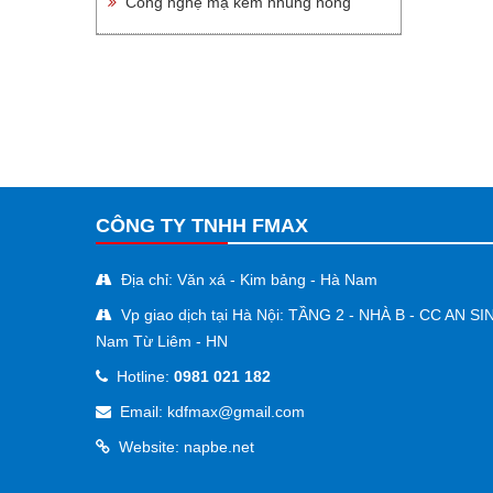
Công nghệ mạ kẽm nhúng nóng
CÔNG TY TNHH FMAX
Địa chỉ: Văn xá - Kim bảng - Hà Nam
Vp giao dịch tại Hà Nội: TẦNG 2 - NHÀ B - CC AN SI
Nam Từ Liêm - HN
Hotline:
0981 021 182
Email: kdfmax@gmail.com
Website: napbe.net