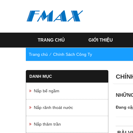
TRANG CHỦ
GIỚI THIỆU
Trang chủ
⁄
Chính Sách Công Ty
CHÍN
DANH MỤC
Nắp bể ngầm
NHỮNG
Đang cậ
Nắp rãnh thoát nước
Nắp thăm trần
BÀI V