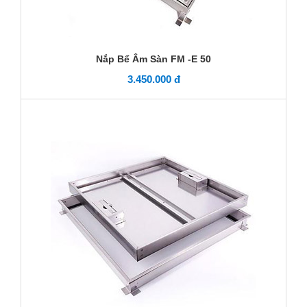
Nắp Bể Âm Sàn FM -E 50
3.450.000 đ