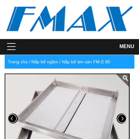
MENU
Trang chủ
Nắp bể ngầm
Nắp bể âm sàn FM-E 80