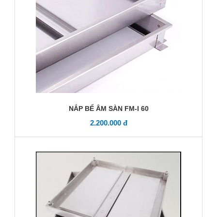
NẮP BỂ ÂM SÀN FM-I 60
2.200.000 đ