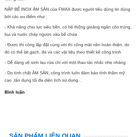
NẮP BỂ INOX ÂM SÀN của FMAX được người tiêu dùng tin dùng
bởi các ưu điểm như :
- Khả năng chịu lực siêu bền, có hệ thống gioăng ngăn côn trùng,
bụi và nước chảy ngược vào bể chứa
- Được thi công lắp đặt cùng với thi công mặt nền hoàn thiện, do
đó có thể lát gạch, đá và các vật liệu theo thiết kế công trình
- Dễ dàng vệ sinh lau rửa chỉ với một thao tác nhấc nhẹ nhàng
- Do tính chất ÂM SÀN, công trình luôn đảm bảo tính thẩm mỹ
cao ,tận dụng tối đa diện tích sử dung...
Bình luận
SẢN PHẨM LIÊN QUAN