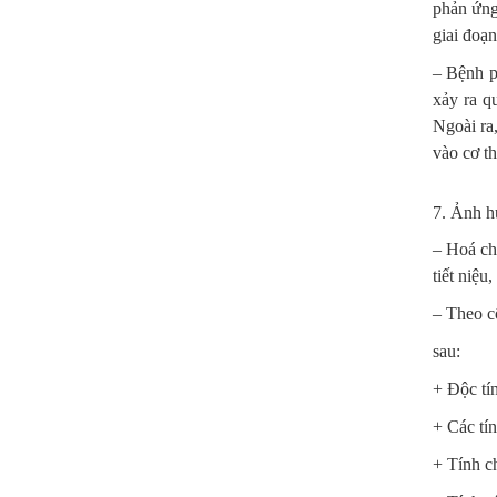
phản ứng
giai đoạn
– Bệnh ph
xảy ra q
Ngoài ra
vào cơ th
7. Ảnh h
– Hoá ch
tiết niệu
– Theo c
sau:
+ Độc tín
+ Các tín
+ Tính c