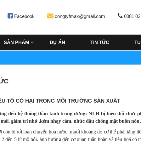
Facebook
congtyfmax@gmail.com
0981 02
SẢN PHẨM
DỰ ÁN
TIN TỨC
TU
TỨC
ẾU TỐ CÓ HẠI TRONG MÔI TRƯỜNG SẢN XUẤT
ng đến hệ thống thần kinh trung ương: NLĐ bị biến đổi chức ph
t mỏi, giảm trí nhớ ,kém nhạy cảm, nhức đầu chóng mặt buồn nô
 còn bị rối loạn chuyển hoá nước, muối khoáng do cơ thể phải tăng ti
từ 2 đến 5 lít mồ hôi, ảnh hưởng đén cơ quan tuần hoàn và tiêu hoá có t