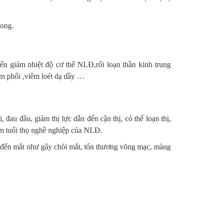
vong.
ến giảm nhiệt độ cơ thể NLĐ,rối loạn thần kinh trung
êm phổi ,viêm loét dạ dầy …
đau đầu, giảm thị lực dẫn đến cận thị, có thể loạn thị,
iảm tuổi thọ nghề nghiệp của NLĐ.
 đến mắt như gây chói mắt, tổn thương võng mạc, màng