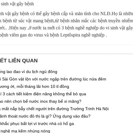
 sinh vật gây bệnh
inh vật gây bệnh có thể gây bệnh cấp và mãn tính cho NLĐ.Họ là nhữn
m bệnh từ súc vật mang bệnh,từ bệnh nhân mắc các bệnh truyền nhi
 rét.. .Hiện nay ,ở nước ta mới có 3 bệnh nghề nghiệp do vi sinh vật 
 bệnh viêm gan do virus và bệnh Leptôspira nghề nghiệp .
IẾT LIÊN QUAN
ng lao đao vì du lịch ngủ đông
 Sài Gòn vật lộn với nước ngập trên đường lúc nửa đêm
ương ớt, mỗi tháng lãi hơn 10 tỉ đồng
í 3 cách tiết kiệm điện năng không thể bỏ qua
ao nên chọn bể nước inox thay bể xi măng?
 mất nắp bẫy chết người trên đường Trường Trinh Hà Nội
ãnh thoát nước đô thị là gì? Ứng dụng vào đâu?
khắc phục bất lợi vì trước nhà có hố ga
 nghệ mạ kẽm nhúng nóng