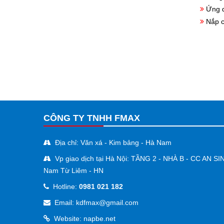
Ứng d
Nắp c
CÔNG TY TNHH FMAX
Địa chỉ: Văn xá - Kim bảng - Hà Nam
Vp giao dịch tại Hà Nội: TẦNG 2 - NHÀ B - CC AN SI
Nam Từ Liêm - HN
Hotline:
0981 021 182
Email: kdfmax@gmail.com
Website: napbe.net