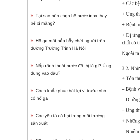
+ Các bệ
+ Ung thư
Tại sao nên chọn bể nước inox thay
bể xi măng?
+ Bệnh n
+ Dị ứng
Hố ga mất nắp bẫy chết người trên
chất có t
đường Trường Trinh Hà Nội
Ngoài ra
Nắp rãnh thoát nước đô thị là gì? Ứng
3.2. Nhữ
dụng vào đâu?
+ Tổn th
– Bệnh v
Cách khắc phục bất lợi vì trước nhà
có hố ga
– Dị ứng
– Ung th
Các yếu tố có hại trong môi trường
+ Những 
sản xuất
– Nhiễm 