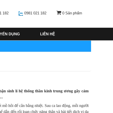
1 182
0981 021 182
0
Sản phẩm
YỂN DỤNG
LIÊN HỆ
ận sinh lí hệ thống thần kinh trung ương gây cảm
n…
ết mồ hôi để cân bằng nhiệt. Sau ca lao động, mỗi người
hể dẫn đến rối loạn chức năng thận và bài tiết dịch vị dạ