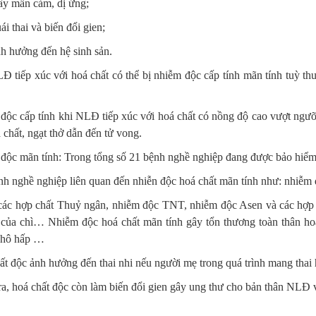
ây mẫn cảm, dị ứng;
i thai và biến đổi gien;
h hưởng đến hệ sinh sản.
Đ tiếp xúc với hoá chất có thể bị nhiễm độc cấp tính mãn tính tuỳ th
độc cấp tính khi NLĐ tiếp xúc với hoá chất có nồng độ cao vượt ngưỡ
chất, ngạt thở dẫn đến tử vong.
độc mãn tính: Trong tổng số 21 bệnh nghề nghiệp đang được bảo hiểm
ệnh nghề nghiệp liên quan đến nhiễn độc hoá chất mãn tính như: nhiễm
các hợp chất Thuỷ ngân, nhiễm độc TNT, nhiễm độc Asen và các hợp 
 của chì… Nhiễm độc hoá chất mãn tính gây tổn thương toàn thân ho
, hô hấp …
ất độc ảnh hưởng đến thai nhi nếu người mẹ trong quá trình mang thai 
ra, hoá chất độc còn làm biến đổi gien gây ung thư cho bản thân NLĐ v