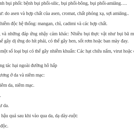
nh bụi phổi: bệnh bụi phổi-silic, bụi phổi-bông, bụi phổi-amiăng….
: do asen và hợp chất của asen, cromat, chất phóng xạ, sợi amiăng..
hiễm độc hệ thống: mangan, chì, cadimi và các hợp chất.
 và những đáp ứng nhậy cảm khác: Nhiều bụi thực vật như bụi bã mía,
hể gây dị ứng do hít phải, có thể gây hen, sốt rơm hoặc ban mày đay.
 một số loại bụi có thể gây nhiễm khuẩn: Các hạt chứa nấm, virut hoặ
ng tác hại ngoài đường hô hấp
ương ở da và niêm mạc:
iêm da, niêm mạc.
.
ư da.
hậu quả sau khi vào qua da, dạ dày-ruột:
độc.