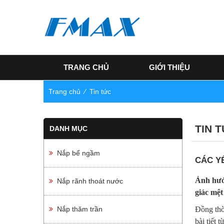
TRANG CHỦ
GIỚI THIỆU
Trang chủ
⁄
Tin tức
TIN 
DANH MỤC
Nắp bể ngầm
CÁC Y
Ảnh hưở
Nắp rãnh thoát nước
giác mệ
Nắp thăm trần
Đồng thời
bài tiết 