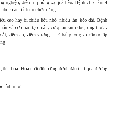
g nghiệp, điều trị phóng xạ quá liều. Bệnh chia làm 4
i phục các rối loạn chức năng.
iều cao hay bị chiếu liều nhỏ, nhiều làn, kéo dài. Bệnh
i máu và cơ quan tạo máu, cơ quan sinh dục, ung thư…
n mắt, viêm da, viêm xương….. Chất phóng xạ xâm nhập
ứng.
 tiêu hoá. Hoá chất độc cũng được đào thải qua đương
c tính như