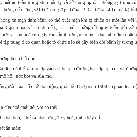
, mất an toàn trong khi quản lý và sử dụng nguồn phóng xạ trong côn
 nhưng nếu nặng sẽ bị tử vong ở giai đoạn 3. Giai đoạn 4 là thời kỳ hồ
óng xạ mạn tính: bệnh có thể xuất hiện khi bị chiếu xạ một lần với l
ua 3 giai đoạn và có khi để lại các biến chứng rất nguy hiểm đối vớ
, bức xạ ion hoá còn gây các tổn thương mạn tính khác như đục nhâ
ể tập trung ở cơ quan hoặc tổ chức nào sẽ gây biến đổi bệnh lý tương 
ưởng hoá chất độc
ất độc có thể xâm nhập vào cơ thể qua đường hô hấp, qua da và đường
, mồ hôi, nớc bọt và sữa mẹ.
ông ước của Tổ chức lao động quốc tế (ILO) năm 1990 đã phân loai độ
h của hoá chất đối với cơ thể;
h chất hoá, lí kể cả phản ứng ô xy hoá, tính cháy nổ;
hất ăn mòn;