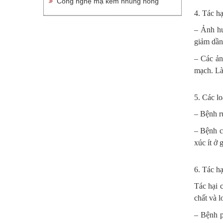
Công nghệ mạ kẽm nhúng nóng
4. Tác hạ
– Ảnh hư
giảm dần
– Các ản
mạch. Là
5. Các lo
– Bệnh r
– Bệnh c
xúc ít ở 
6. Tác h
Tác hại c
chất và l
– Bệnh ph