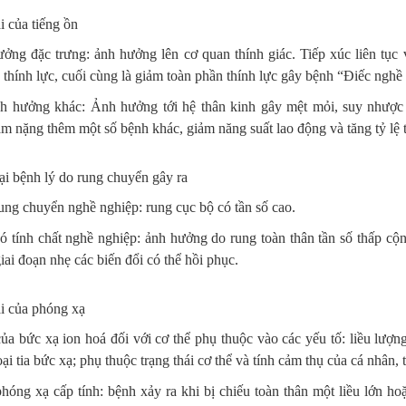
i của tiếng ồn
ởng đặc trưng: ảnh hưởng lên cơ quan thính giác. Tiếp xúc liên tục v
 thính lực, cuối cùng là giảm toàn phần thính lực gây bệnh “Điếc nghề
h hưởng khác: Ảnh hưởng tới hệ thân kinh gây mệt mỏi, suy nhược t
m nặng thêm một số bệnh khác, giảm năng suất lao động và tăng tỷ lệ t
ại bệnh lý do rung chuyển gây ra
ung chuyển nghề nghiệp: rung cục bộ có tần số cao.
ó tính chất nghề nghiệp: ảnh hưởng do rung toàn thân tần số thấp cộn
giai đoạn nhẹ các biến đổi có thể hồi phục.
ại của phóng xạ
ủa bức xạ ion hoá đối với cơ thể phụ thuộc vào các yếu tố: liều lượng
oại tia bức xạ; phụ thuộc trạng thái cơ thể và tính cảm thụ của cá nhân, 
óng xạ cấp tính: bệnh xảy ra khi bị chiếu toàn thân một liều lớn hoặc