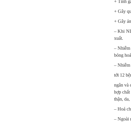
+ Tính g
+ Gây quá
+ Gây ản
– Khi NL
xuất.
– Nhiễm 
bỏng hoá 
– Nhiễm 
tới 12 b
ngân và 
hợp chất
thận, da
– Hoá ch
– Ngoài 