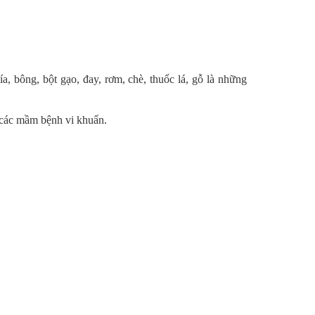
 bông, bột gạo, đay, rơm, chè, thuốc lá, gỗ là những
c các mầm bệnh vi khuẩn.