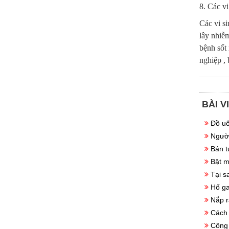
8. Các vi
Các vi s
lây nhiễ
bệnh sốt
nghiệp ,
BÀI V
Đồ uố
Người
Bán t
Bật m
Tại s
Hố ga
Nắp r
Cách 
Công