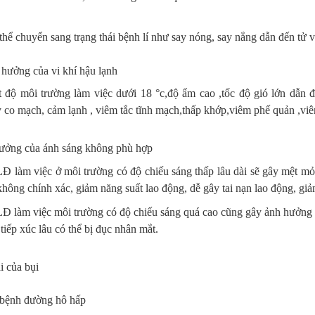
hể chuyển sang trạng thái bệnh lí như say nóng, say nắng dẫn đến tử 
 hưởng của vi khí hậu lạnh
t độ môi trường làm việc dưới 18 °c,độ ẩm cao ,tốc độ gió lớn dẫn đ
 co mạch, cảm lạnh , viêm tắc tĩnh mạch,thấp khớp,viêm phế quản ,vi
ưởng của ánh sáng không phù hợp
 làm việc ở môi trường có độ chiếu sáng thấp lâu dài sẽ gây mệt mỏi, 
 không chính xác, giảm năng suất lao động, dễ gây tai nạn lao động, g
Đ làm việc môi trường có độ chiếu sáng quá cao cũng gây ảnh hưởng
 tiếp xúc lâu có thể bị đục nhân mắt.
i của bụi
 bệnh đường hô hấp