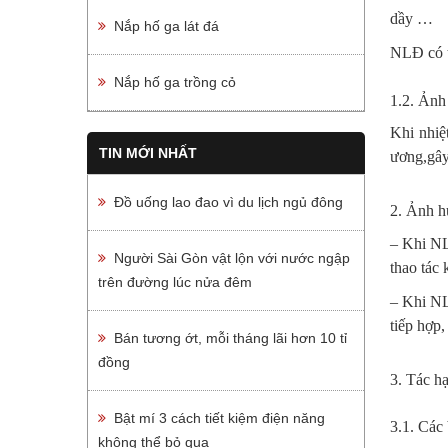
dầy …
Nắp hố ga lát đá
NLĐ có t
Nắp hố ga trồng cỏ
1.2. Ảnh
Khi nhiệ
TIN MỚI NHẤT
ương,gây
Đồ uống lao đao vì du lịch ngủ đông
2. Ảnh h
– Khi NLĐ
Người Sài Gòn vật lộn với nước ngập
thao tác
trên đường lúc nửa đêm
– Khi NL
tiếp hợp,
Bán tương ớt, mỗi tháng lãi hơn 10 tỉ
đồng
3. Tác hạ
Bật mí 3 cách tiết kiệm điện năng
3.1. Các
không thể bỏ qua